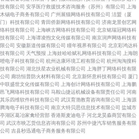
技有限公司
安孚医疗救援技术咨询服务（苏州）有限公司
上海
木锡电子商务有限公司
广州展猫网络科技有限公司
洁盟（厦
门）科技有限公司
青田侨新网络科技有限公司
济南龙景创艺网
络科技有限公司
上海峡古网络科技有限公司
北京铭瑞冠网络科
技有限公司
上海谭凌煦文化传媒有限公司
南京润声网络科技有
限公司
安徽新道传媒有限公司
瞳年视界有限公司
北京彩鸿达科
技有限公司
天气预报
上海娃哈哈赋礼网络科技有限公司
上海朗
噔电子科技有限公司
杭州达康环境工程有限公司
杭州淘淘搜科
技有限公司
湖北扶星农业机械有限公司
上海胖丁网络科技有限
公司
廊坊恒普防火材料有限公司
北京新怀意科技有限公司
厦门
中联盛世文化传媒有限公司
上海创计网络科技有限公司
上海鹏
邑飞网络科技有限公司
马鞍山捷运机械设备有限责任公司
河南
其乐四维软件科技有限公司
武汉育渤教育咨询有限公司
上海源
腾海电子科技有限公司
南京大特贝思信息技术有限公司
盐城市
亭湖区葛冶家禽经营部
香港斯麦迪电子
河北龙昊淼商贸有限公
司
武汉市映忑货信息咨询有限公司
苏州中捷汽车销售服务有限
公司
吉县秒迅通电子商务服务有限公司