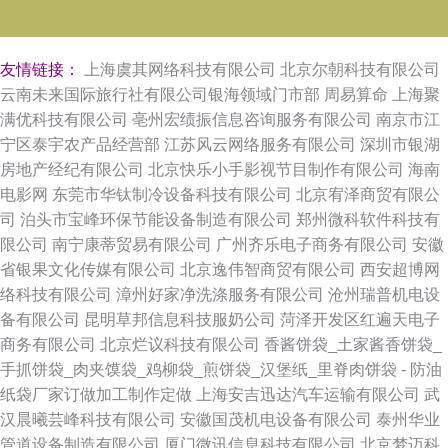
友情链接：
上海虞其网络科技有限公司
北京尔朝科技有限公司
云南未来国际旅行社有限公司银海领域门市部
周易算命
上海聚
满优科技有限公司
亳州宏绩振信息咨询服务有限公司
南京市江
宁区泰宇农产品经营部
江苏风云网络服务有限公司
深圳市银湖
房地产经纪有限公司
北京快乐小手影视节目制作有限公司
海南
电影网
东莞市华钛制冷设备科技有限公司
北京宥泽商贸有限公
司
泊头市宝峰环保节能设备制造有限公司
郑州微科软件科技有
限公司
南宁康蒂贸易有限公司
广州齐乐电子商务有限公司
安徽
省银果文化传媒有限公司
北京逸伟智商贸有限公司
西安超博网
络科技有限公司
漳州好家净洗涤服务有限公司
沧州瑞普机电设
备有限公司
昆明草邦信息科技服奶公司
菏泽开发区红遍天电子
商务有限公司
北京烂议科技有限公司
香酱饼袋_土家酱香饼袋_
手抓饼袋_肉夹馍袋_鸡柳袋_煎饼袋_汉堡纸_里脊肉饼袋 - 防油
纸袋厂家订做加工制作定做
上海安吉迅达汽车运输有限公司
武
汉晨曦芸峰科技有限公司
安徽国茂机电设备有限公司
泰州华业
管道设备制造有限公司
厦门微讯信息科技有限公司
北京梦迈科