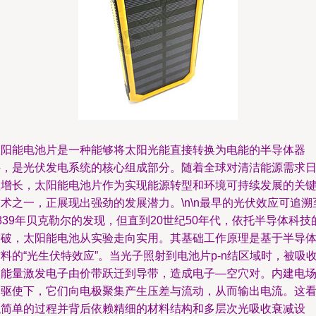
太阳能电池片是一种能够将太阳光能直接转换为电能的半导体器
件，是光伏发电系统的核心组成部分。随着全球对清洁能源需求
益增长，太阳能电池片作为实现能源转型和环境可持续发展的关
术之一，正展现出强劲的发展潜力。\n\n最早的光伏效应可追溯
839年贝克勒尔的发现，但直到20世纪50年代，依托半导体科技
突破，太阳能电池从实验走向实用。其基础工作原理是基于半导
料的“光生伏特效应”。当光子照射到电池片p-n结区域时，被吸
的能量激发电子由价带跃迁到导带，造成电子—空穴对。内建电
的驱使下，它们向电极聚集产生压差与流动，从而输出电流。这
似简单的过程并背后依赖精细的材料结构和多层次光吸收衰减设