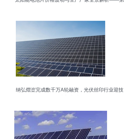
3页专题
纳弘熠岦完成数千万A轮融资，光伏丝印行业迎技
术新突破